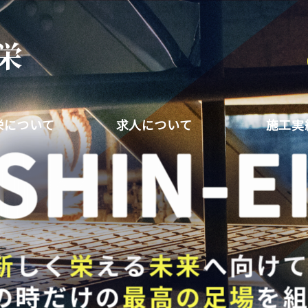
栄について
求人について
施工実